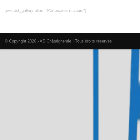
[everest_gallery alias="Partenaires majeurs"]
© Copyright 2020 - AS Châtaigneraie I Tous droits réservés