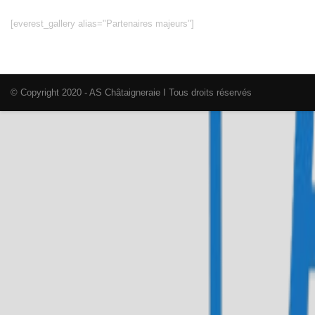
[everest_gallery alias="Partenaires majeurs"]
© Copyright 2020 - AS Châtaigneraie I Tous droits réservés