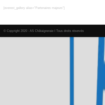
[everest_gallery alias="Partenaires majeurs"]
© Copyright 2020 - AS Châtaigneraie I Tous droits réservés