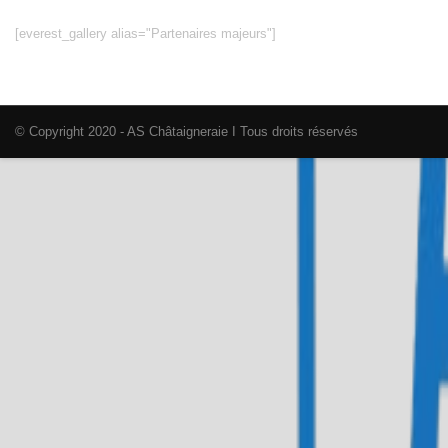
[everest_gallery alias="Partenaires majeurs"]
© Copyright 2020 - AS Châtaigneraie I Tous droits réservés