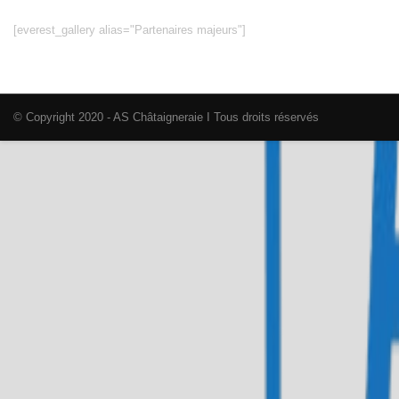
[everest_gallery alias="Partenaires majeurs"]
© Copyright 2020 - AS Châtaigneraie I Tous droits réservés