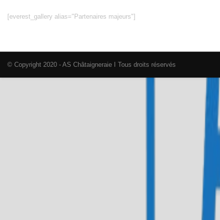
[everest_gallery alias="Partenaires majeurs"]
© Copyright 2020 - AS Châtaigneraie I Tous droits réservés