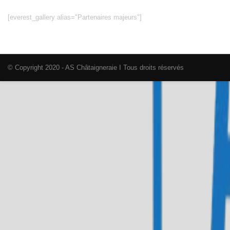
[everest_gallery alias="Partenaires majeurs"]
© Copyright 2020 - AS Châtaigneraie I Tous droits réservés