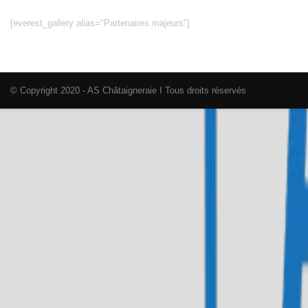
[everest_gallery alias="Partenaires majeurs"]
© Copyright 2020 - AS Châtaigneraie I Tous droits réservés