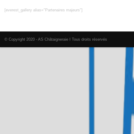
[everest_gallery alias="Partenaires majeurs"]
© Copyright 2020 - AS Châtaigneraie I Tous droits réservés