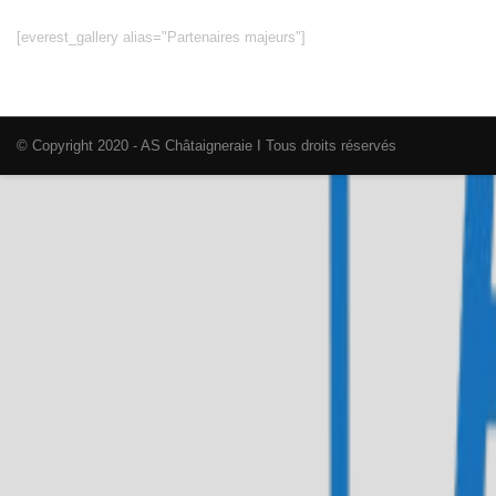
[everest_gallery alias="Partenaires majeurs"]
© Copyright 2020 - AS Châtaigneraie I Tous droits réservés